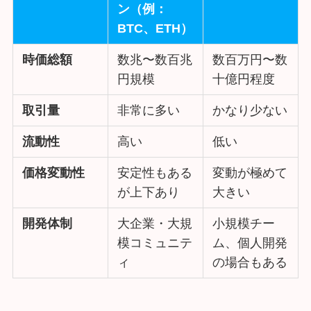
ン（例：
BTC、ETH）
時価総額
数兆〜数百兆
数百万円〜数
円規模
十億円程度
取引量
非常に多い
かなり少ない
流動性
高い
低い
価格変動性
安定性もある
変動が極めて
が上下あり
大きい
開発体制
大企業・大規
小規模チー
模コミュニテ
ム、個人開発
ィ
の場合もある