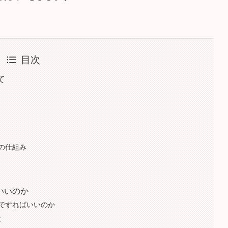
目次
て
の仕組み
いいのか
まですればいいのか
と