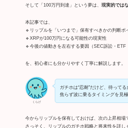
そして「100万円到達」という夢は、
現実的では
本記事では、
🔹リップルを「いつまで」保有すべきかの判断ポ
🔹XRPが100万円になる可能性の現実性
🔹今後の値動きを左右する要因（SEC訴訟・ET
を、初心者にも分かりやすく丁寧に解説します。
ガチホは“忍耐”だけど、待って
焦らず波に乗るタイミングを見
くらげ
今からリップルを保有しておけば、次の上昇相場
さっそく、リップルのガチホ戦略と将来性を詳し