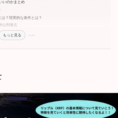
いいのかまとめ
？
るには？現実的な条件とは？
的な到達点
もっと見る
て