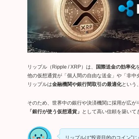
リップル（Ripple / XRP）は、
国際送金の効率化
他の仮想通貨が「個人間の自由な送金」や「非中
リップルは
金融機関や銀行間取引の最適化
という
そのため、世界中の銀行や決済機関に採用が広が
「銀行が使う仮想通貨」
として高い信頼を築いて
リップルは“投資目的のコイン”じ