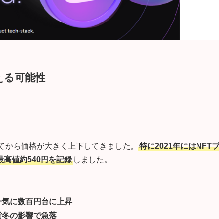
える可能性
してから価格が大きく上下してきました。
特に2021年にはNFT
高値約540円を記録
しました。
一気に数百円台に上昇
貨冬の影響で急落