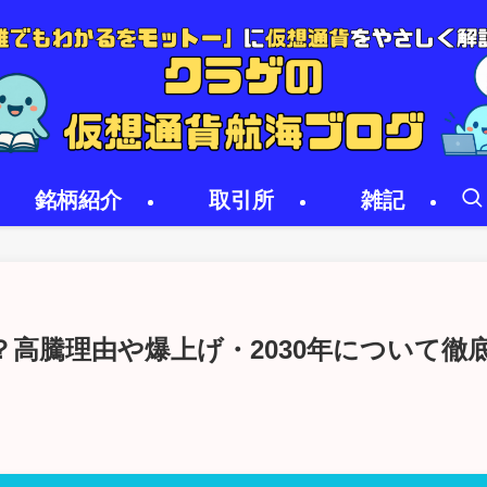
銘柄紹介
取引所
雑記
？高騰理由や爆上げ・2030年について徹