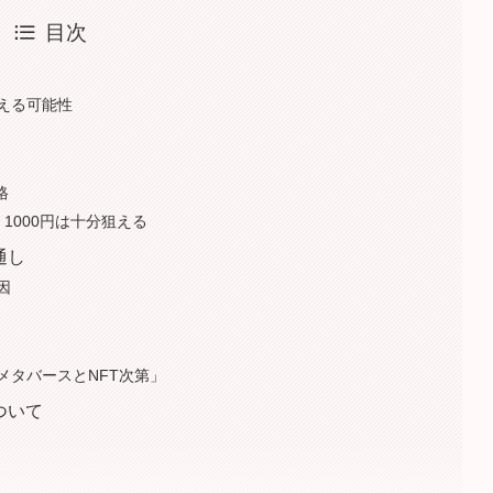
目次
える可能性
格
1000円は十分狙える
通し
因
メタバースとNFT次第」
ついて